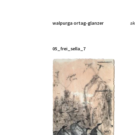
Zum
Inhalt
springen
walpurga ortag-glanzer
ak
05_frei_sella_7